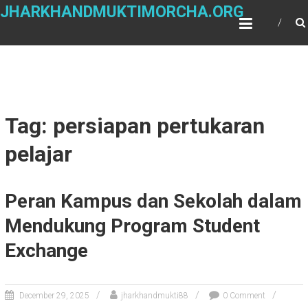
Skip
JHARKHANDMUKTIMORCHA.ORG
to
content
Tag: persiapan pertukaran
pelajar
Peran Kampus dan Sekolah dalam
Mendukung Program Student
Exchange
December 29, 2025
jharkhandmukti88
0 Comment