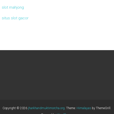
slot mahjong
situs slot gacor
Copyright © 2026
jharkhandmuktimorcha.org
. Theme:
Himalayas
by ThemeGrill.