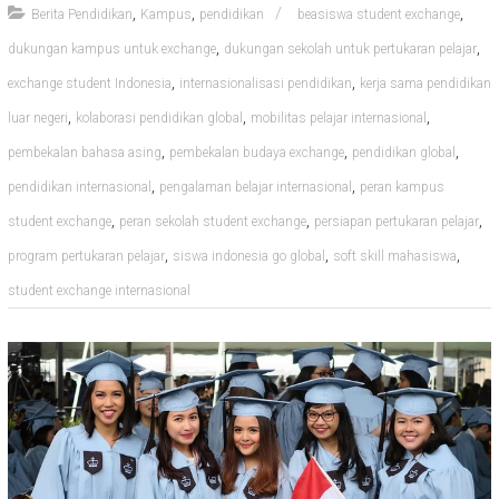
,
,
,
Berita Pendidikan
Kampus
pendidikan
beasiswa student exchange
,
,
dukungan kampus untuk exchange
dukungan sekolah untuk pertukaran pelajar
,
,
exchange student Indonesia
internasionalisasi pendidikan
kerja sama pendidikan
,
,
,
luar negeri
kolaborasi pendidikan global
mobilitas pelajar internasional
,
,
,
pembekalan bahasa asing
pembekalan budaya exchange
pendidikan global
,
,
pendidikan internasional
pengalaman belajar internasional
peran kampus
,
,
,
student exchange
peran sekolah student exchange
persiapan pertukaran pelajar
,
,
,
program pertukaran pelajar
siswa indonesia go global
soft skill mahasiswa
student exchange internasional