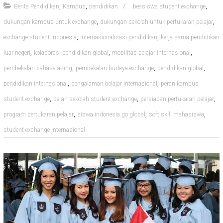
,
,
,
Berita Pendidikan
Kampus
pendidikan
beasiswa student exchange
,
,
dukungan kampus untuk exchange
dukungan sekolah untuk pertukaran pelajar
,
,
exchange student Indonesia
internasionalisasi pendidikan
kerja sama pendidikan
,
,
,
luar negeri
kolaborasi pendidikan global
mobilitas pelajar internasional
,
,
,
pembekalan bahasa asing
pembekalan budaya exchange
pendidikan global
,
,
pendidikan internasional
pengalaman belajar internasional
peran kampus
,
,
,
student exchange
peran sekolah student exchange
persiapan pertukaran pelajar
,
,
,
program pertukaran pelajar
siswa indonesia go global
soft skill mahasiswa
student exchange internasional