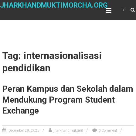
Skip
JHARKHANDMUKTIMORCHA.ORG
to
content
Tag: internasionalisasi
pendidikan
Peran Kampus dan Sekolah dalam
Mendukung Program Student
Exchange
December 29, 2025
jharkhandmukti88
0 Comment