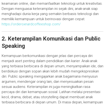
keamanan online, dan memanfaatkan teknologi untuk kreativitas.
Dengan menguasai keterampilan ini sejak dini, anak-anak siap
menghadapi dunia kerja yang semakin berbasis teknologi dan
memiliki kemampuan untuk berinovasi dengan cepat.
https://orderoxnardcoffeeshop.com/
2.
Keterampilan Komunikasi dan Public
Speaking
Kemampuan berkomunikasi dengan jelas dan percaya diri
menjadi aset penting dalam pendidikan dan karier. Anak-anak
yang terbiasa berbicara di depan umum, menyampaikan ide, dan
berdiskusi dengan sopan akan lebih mudah mengekspresikan
diri. Public speaking mengajarkan anak bagaimana menyusun
argumen, mendengar orang lain, dan menyesuaikan pesan
sesuai audiens. Keterampilan ini juga meningkatkan rasa
percaya diri dan kemampuan sosial. Latihan melalui presentasi
kecil, drama, debat, atau storytelling dapat membuat anak
terbiasa berbicara di depan umum. Di masa depan, kemampuan