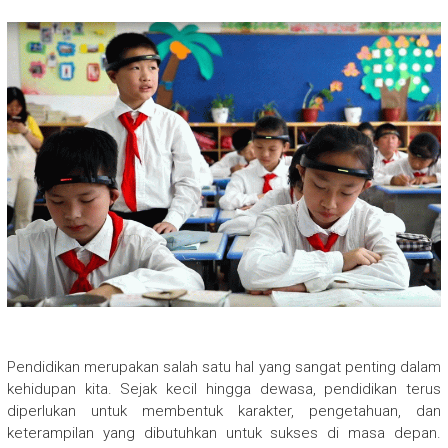
Pendidikan merupakan salah satu hal yang sangat penting dalam
kehidupan kita. Sejak kecil hingga dewasa, pendidikan terus
diperlukan untuk membentuk karakter, pengetahuan, dan
keterampilan yang dibutuhkan untuk sukses di masa depan.