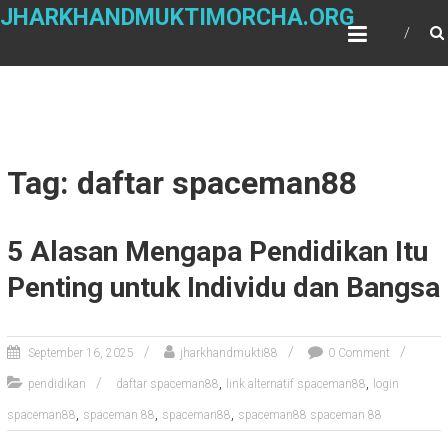
Skip
JHARKHANDMUKTIMORCHA.ORG
to
content
Tag: daftar spaceman88
5 Alasan Mengapa Pendidikan Itu
Penting untuk Individu dan Bangsa
September 16, 2025
jharkhandmukti88
0 Comment
,
,
pendidikan
daftar spaceman88
link alternatif spaceman88
login
,
,
,
spaceman88
spaceman 88
spaceman88
spaceman88 spaceman 88