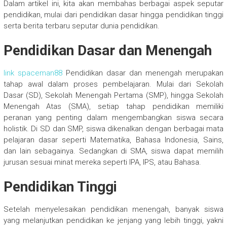
Dalam artikel ini, kita akan membahas berbagai aspek seputar
pendidikan, mulai dari pendidikan dasar hingga pendidikan tinggi
serta berita terbaru seputar dunia pendidikan.
Pendidikan Dasar dan Menengah
link spaceman88
Pendidikan dasar dan menengah merupakan
tahap awal dalam proses pembelajaran. Mulai dari Sekolah
Dasar (SD), Sekolah Menengah Pertama (SMP), hingga Sekolah
Menengah Atas (SMA), setiap tahap pendidikan memiliki
peranan yang penting dalam mengembangkan siswa secara
holistik. Di SD dan SMP, siswa dikenalkan dengan berbagai mata
pelajaran dasar seperti Matematika, Bahasa Indonesia, Sains,
dan lain sebagainya. Sedangkan di SMA, siswa dapat memilih
jurusan sesuai minat mereka seperti IPA, IPS, atau Bahasa.
Pendidikan Tinggi
Setelah menyelesaikan pendidikan menengah, banyak siswa
yang melanjutkan pendidikan ke jenjang yang lebih tinggi, yakni