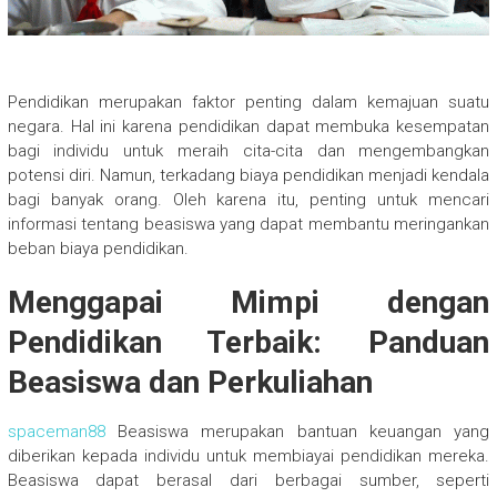
Pendidikan merupakan faktor penting dalam kemajuan suatu
negara. Hal ini karena pendidikan dapat membuka kesempatan
bagi individu untuk meraih cita-cita dan mengembangkan
potensi diri. Namun, terkadang biaya pendidikan menjadi kendala
bagi banyak orang. Oleh karena itu, penting untuk mencari
informasi tentang beasiswa yang dapat membantu meringankan
beban biaya pendidikan.
Menggapai Mimpi dengan
Pendidikan Terbaik: Panduan
Beasiswa dan Perkuliahan
spaceman88
Beasiswa merupakan bantuan keuangan yang
diberikan kepada individu untuk membiayai pendidikan mereka.
Beasiswa dapat berasal dari berbagai sumber, seperti