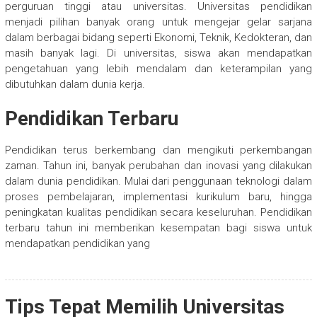
perguruan tinggi atau universitas. Universitas pendidikan
menjadi pilihan banyak orang untuk mengejar gelar sarjana
dalam berbagai bidang seperti Ekonomi, Teknik, Kedokteran, dan
masih banyak lagi. Di universitas, siswa akan mendapatkan
pengetahuan yang lebih mendalam dan keterampilan yang
dibutuhkan dalam dunia kerja.
Pendidikan Terbaru
Pendidikan terus berkembang dan mengikuti perkembangan
zaman. Tahun ini, banyak perubahan dan inovasi yang dilakukan
dalam dunia pendidikan. Mulai dari penggunaan teknologi dalam
proses pembelajaran, implementasi kurikulum baru, hingga
peningkatan kualitas pendidikan secara keseluruhan. Pendidikan
terbaru tahun ini memberikan kesempatan bagi siswa untuk
mendapatkan pendidikan yang
Tips Tepat Memilih Universitas