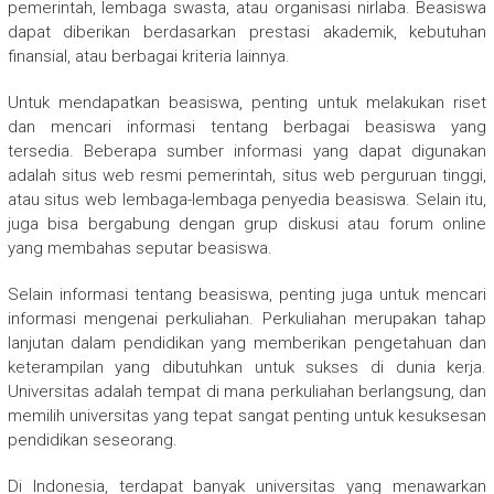
pemerintah, lembaga swasta, atau organisasi nirlaba. Beasiswa
dapat diberikan berdasarkan prestasi akademik, kebutuhan
finansial, atau berbagai kriteria lainnya.
Untuk mendapatkan beasiswa, penting untuk melakukan riset
dan mencari informasi tentang berbagai beasiswa yang
tersedia. Beberapa sumber informasi yang dapat digunakan
adalah situs web resmi pemerintah, situs web perguruan tinggi,
atau situs web lembaga-lembaga penyedia beasiswa. Selain itu,
juga bisa bergabung dengan grup diskusi atau forum online
yang membahas seputar beasiswa.
Selain informasi tentang beasiswa, penting juga untuk mencari
informasi mengenai perkuliahan. Perkuliahan merupakan tahap
lanjutan dalam pendidikan yang memberikan pengetahuan dan
keterampilan yang dibutuhkan untuk sukses di dunia kerja.
Universitas adalah tempat di mana perkuliahan berlangsung, dan
memilih universitas yang tepat sangat penting untuk kesuksesan
pendidikan seseorang.
Di Indonesia, terdapat banyak universitas yang menawarkan