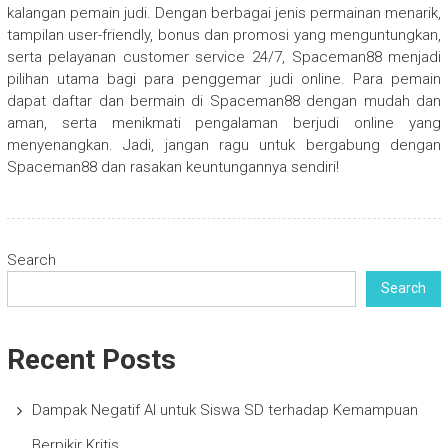
kalangan pemain judi. Dengan berbagai jenis permainan menarik,
tampilan user-friendly, bonus dan promosi yang menguntungkan,
serta pelayanan customer service 24/7, Spaceman88 menjadi
pilihan utama bagi para penggemar judi online. Para pemain
dapat daftar dan bermain di Spaceman88 dengan mudah dan
aman, serta menikmati pengalaman berjudi online yang
menyenangkan. Jadi, jangan ragu untuk bergabung dengan
Spaceman88 dan rasakan keuntungannya sendiri!
Search
Search
Recent Posts
Dampak Negatif AI untuk Siswa SD terhadap Kemampuan
Berpikir Kritis