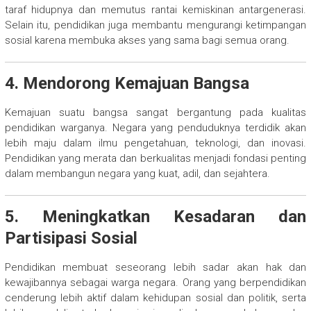
taraf hidupnya dan memutus rantai kemiskinan antargenerasi.
Selain itu, pendidikan juga membantu mengurangi ketimpangan
sosial karena membuka akses yang sama bagi semua orang.
4.
Mendorong Kemajuan Bangsa
Kemajuan suatu bangsa sangat bergantung pada kualitas
pendidikan warganya. Negara yang penduduknya terdidik akan
lebih maju dalam ilmu pengetahuan, teknologi, dan inovasi.
Pendidikan yang merata dan berkualitas menjadi fondasi penting
dalam membangun negara yang kuat, adil, dan sejahtera.
5.
Meningkatkan Kesadaran dan
Partisipasi Sosial
Pendidikan membuat seseorang lebih sadar akan hak dan
kewajibannya sebagai warga negara. Orang yang berpendidikan
cenderung lebih aktif dalam kehidupan sosial dan politik, serta