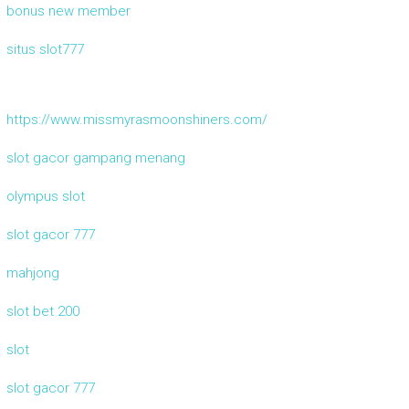
bonus new member
situs slot777
https://www.missmyrasmoonshiners.com/
slot gacor gampang menang
olympus slot
slot gacor 777
mahjong
slot bet 200
slot
slot gacor 777