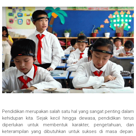
Pendidikan merupakan salah satu hal yang sangat penting dalam
kehidupan kita. Sejak kecil hingga dewasa, pendidikan terus
diperlukan untuk membentuk karakter, pengetahuan, dan
keterampilan yang dibutuhkan untuk sukses di masa depan.