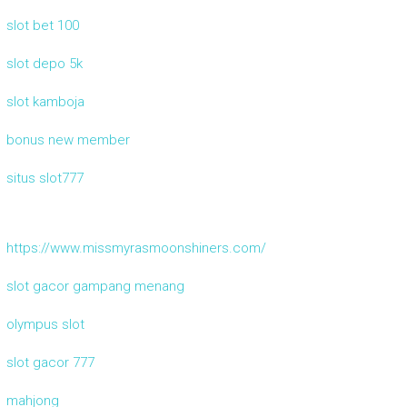
slot bet 100
slot depo 5k
slot kamboja
bonus new member
situs slot777
https://www.missmyrasmoonshiners.com/
slot gacor gampang menang
olympus slot
slot gacor 777
mahjong