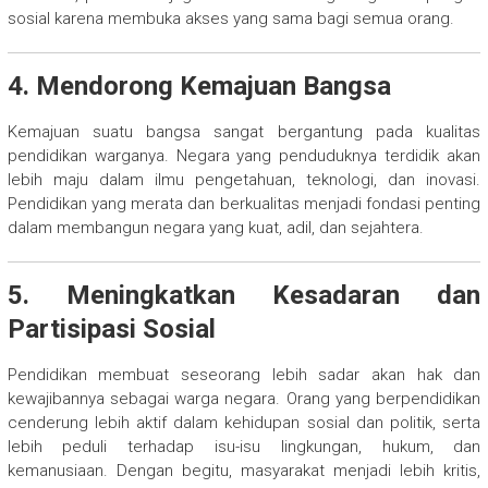
sosial karena membuka akses yang sama bagi semua orang.
4.
Mendorong Kemajuan Bangsa
Kemajuan suatu bangsa sangat bergantung pada kualitas
pendidikan warganya. Negara yang penduduknya terdidik akan
lebih maju dalam ilmu pengetahuan, teknologi, dan inovasi.
Pendidikan yang merata dan berkualitas menjadi fondasi penting
dalam membangun negara yang kuat, adil, dan sejahtera.
5.
Meningkatkan Kesadaran dan
Partisipasi Sosial
Pendidikan membuat seseorang lebih sadar akan hak dan
kewajibannya sebagai warga negara. Orang yang berpendidikan
cenderung lebih aktif dalam kehidupan sosial dan politik, serta
lebih peduli terhadap isu-isu lingkungan, hukum, dan
kemanusiaan. Dengan begitu, masyarakat menjadi lebih kritis,