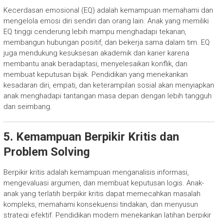
Kecerdasan emosional (EQ) adalah kemampuan memahami dan
mengelola emosi diri sendiri dan orang lain. Anak yang memiliki
EQ tinggi cenderung lebih mampu menghadapi tekanan,
membangun hubungan positif, dan bekerja sama dalam tim. EQ
juga mendukung kesuksesan akademik dan karier karena
membantu anak beradaptasi, menyelesaikan konflik, dan
membuat keputusan bijak. Pendidikan yang menekankan
kesadaran diri, empati, dan keterampilan sosial akan menyiapkan
anak menghadapi tantangan masa depan dengan lebih tangguh
dan seimbang.
5.
Kemampuan Berpikir Kritis dan
Problem Solving
Berpikir kritis adalah kemampuan menganalisis informasi,
mengevaluasi argumen, dan membuat keputusan logis. Anak-
anak yang terlatih berpikir kritis dapat memecahkan masalah
kompleks, memahami konsekuensi tindakan, dan menyusun
strategi efektif. Pendidikan modern menekankan latihan berpikir