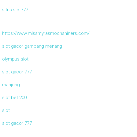
situs slot777
https://www.missmyrasmoonshiners.com/
slot gacor gampang menang
olympus slot
slot gacor 777
mahjong
slot bet 200
slot
slot gacor 777