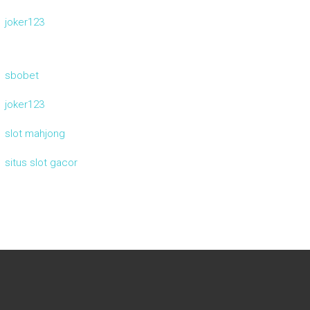
joker123
sbobet
joker123
slot mahjong
situs slot gacor